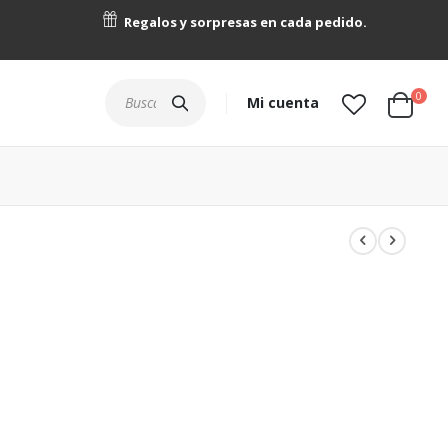
Regalos y sorpresas en cada pedido.
artícu
0
Buscar
Mi cuenta
Cart