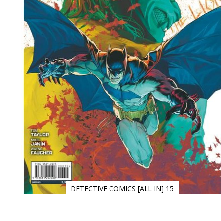
DETECTIVE COMICS [ALL IN] 15
Saltar
al
comienzo