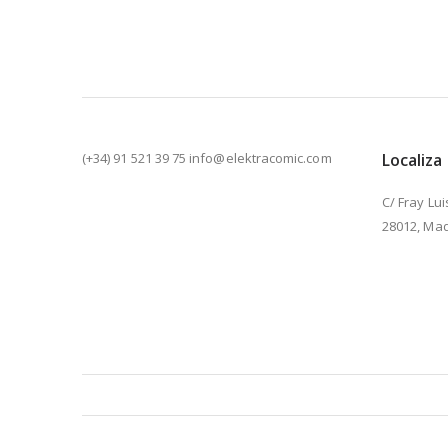
(+34) 91 521 39 75 info@elektracomic.com
Localiza
C/ Fray Lui
28012, Mad