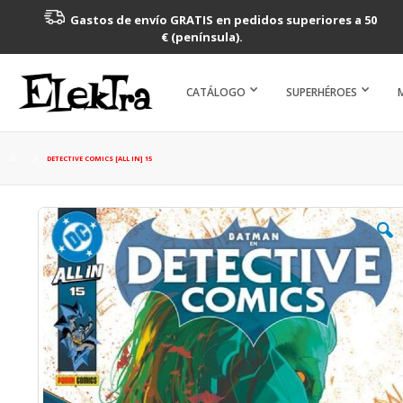
Gastos de envío GRATIS en pedidos superiores a 50
€ (península).
CATÁLOGO
SUPERHÉROES
DETECTIVE COMICS [ALL IN] 15
Saltar
al
final
de
la
galería
de
imágenes