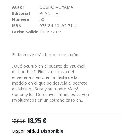
galería
Autor
GOSHO AOYAMA
de
Editorial
PLANETA
imágenes
Número
50
ISBN
978-84-10492-71-4
Fecha Salida
10/09/2025
El detective más famoso de Japón.
¿Qué ocurrió en el puente de Vauxhall
de Londres? ¡Finaliza el caso del
envenenamiento en la fiesta de la
modelo en el que se desvela el secreto
de Masumi Sera y su madre Mary!
Conan y los Detectives infantiles se ven
involucrados en un extraño caso en...
13,25 €
13,95 €
Disponibilidad:
Disponible