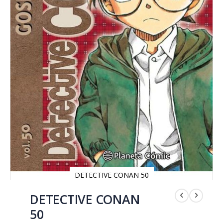
DETECTIVE CONAN 50
Saltar
al
DETECTIVE CONAN
comienzo
50
de
la