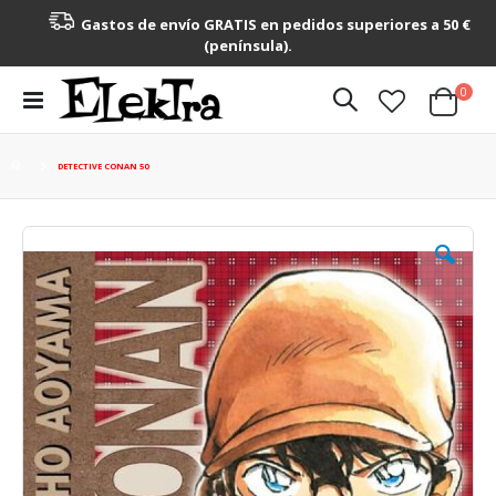
Gastos de envío GRATIS en pedidos superiores a 50 €
(península).
artícu
0
Toggle
Cart
Nav
DETECTIVE CONAN 50
Saltar
al
final
de
la
galería
de
imágenes