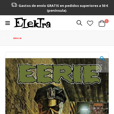
Gastos de envío GRATIS en pedidos superiores a 50 €
(península).
artícu
0
Toggle
Cart
Nav
EERIE 20
Saltar
al
final
de
la
galería
de
imágenes