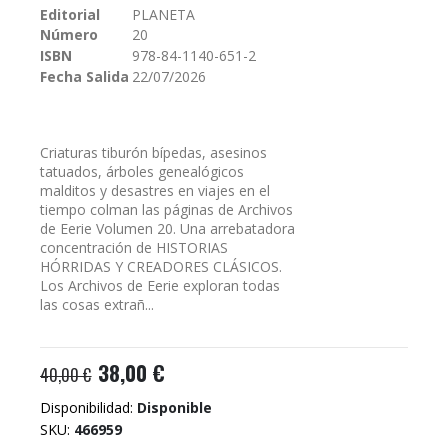
Editorial
PLANETA
galería
Número
20
de
imágenes
ISBN
978-84-1140-651-2
Fecha Salida
22/07/2026
Criaturas tiburón bípedas, asesinos
tatuados, árboles genealógicos
malditos y desastres en viajes en el
tiempo colman las páginas de Archivos
de Eerie Volumen 20. Una arrebatadora
concentración de HISTORIAS
HÓRRIDAS Y CREADORES CLÁSICOS.
Los Archivos de Eerie exploran todas
las cosas extrañ...
38,00 €
40,00 €
Disponibilidad:
Disponible
SKU
466959