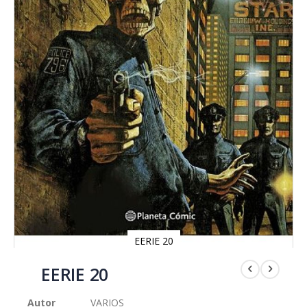
EERIE 20
Saltar
al
EERIE 20
comienzo
de
Autor
VARIOS
la