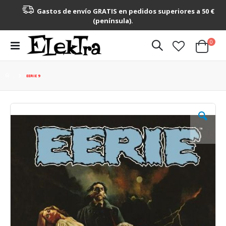
Gastos de envío GRATIS en pedidos superiores a 50 €
(península).
artícu
0
Toggle
Cart
Nav
EERIE 9
Saltar
al
final
de
la
galería
de
imágenes