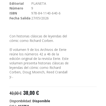
Editorial
PLANETA
galería
Número
9
de
imágenes
ISBN
978-84-1140-640-6
Fecha Salida
27/05/2026
Con historias clásicas de leyendas del
cómic como Richard Corben.
El volumen 9 de los Archivos de Eerie
reúne los números 42 a 46 de la
edición original de la revista Eerie. Este
volumen presenta historias clásicas de
leyendas del cómic como Richard
Corben, Doug Moench, Reed Crandall
y...
38,00 €
40,00 €
Disponibilidad:
Disponible