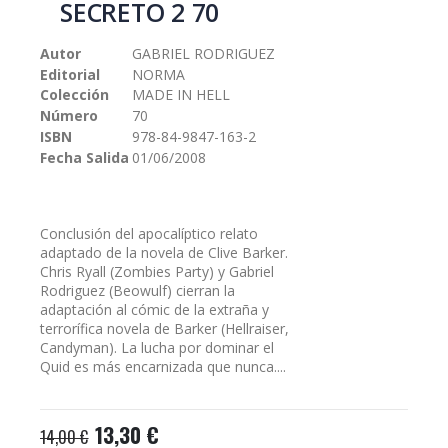
SECRETO 2 70
galería
de
Autor
GABRIEL RODRIGUEZ
imágenes
Editorial
NORMA
Colección
MADE IN HELL
Número
70
ISBN
978-84-9847-163-2
Fecha Salida
01/06/2008
Conclusión del apocalíptico relato
adaptado de la novela de Clive Barker.
Chris Ryall (Zombies Party) y Gabriel
Rodriguez (Beowulf) cierran la
adaptación al cómic de la extraña y
terrorífica novela de Barker (Hellraiser,
Candyman). La lucha por dominar el
Quid es más encarnizada que nunca....
13,30 €
14,00 €