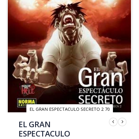
EL GRAN ESPECTACULO SECRETO 2 70
Saltar
al
EL GRAN
comienzo
ESPECTACULO
de
la