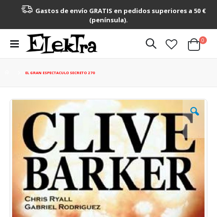
Gastos de envío GRATIS en pedidos superiores a 50 €
(península).
artícu
0
Toggle
Cart
Nav
EL GRAN ESPECTACULO SECRETO 2 70
Saltar
al
final
de
la
galería
de
imágenes