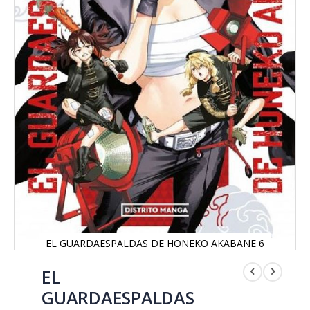
EL GUARDAESPALDAS DE HONEKO AKABANE 6
Saltar
al
EL
comienzo
GUARDAESPALDAS
de
la