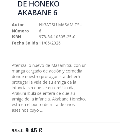
DE HONEKO
galería
AKABANE 6
de
imágenes
Autor
NIGATSU MASAMITSU
Número
6
ISBN
978-84-10305-25-0
Fecha Salida
11/06/2026
Aterriza lo nuevo de Masamitsu con un
manga cargado de acción y comedia
donde nuestro protagonista deberá
proteger la vida de su amiga de la
infancia sin que se entere! Un día,
Arakuni Ibuki se entera de que su
amiga de la infancia, Akabane Honeko,
está en el punto de mira de unos
asesinos cuyo ...
9,45 €
9,95 €