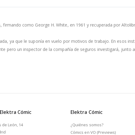
os, firmando como George H. White, en 1961 y recuperada por Altolib
da, ya que le suponía en vuelo por motivos de trabajo. En esos instan
te pero un inspector de la compañía de seguros investigará, junto a 
 Elektra Cómic
Elektra Cómic
s de León, 14
¿Quiénes somos?
rid
Cómics en VO (Previews)