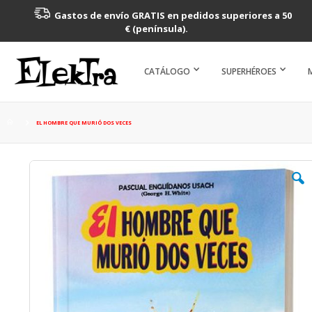
Gastos de envío GRATIS en pedidos superiores a 50
€ (península).
CATÁLOGO
SUPERHÉROES
EL HOMBRE QUE MURIÓ DOS VECES
Saltar
al
final
de
la
galería
de
imágenes