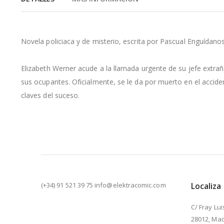
de
la
galería
de
Novela policiaca y de misterio, escrita por Pascual Enguídan
imágenes
Elizabeth Werner acude a la llamada urgente de su jefe extraña
sus ocupantes. Oficialmente, se le da por muerto en el acciden
claves del suceso.
(+34) 91 521 39 75 info@elektracomic.com
Localiza
C/ Fray Lui
28012, Mad