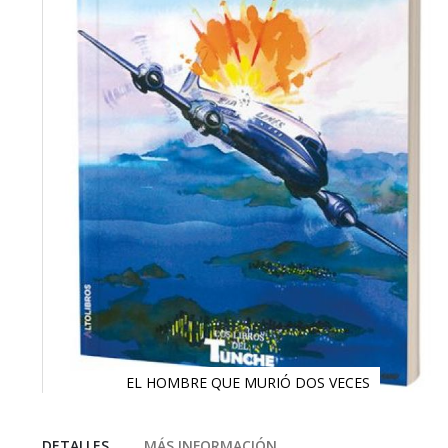
EL HOMBRE QUE MURIÓ DOS VECES
Saltar
al
comienzo
DETALLES
MÁS INFORMACIÓN