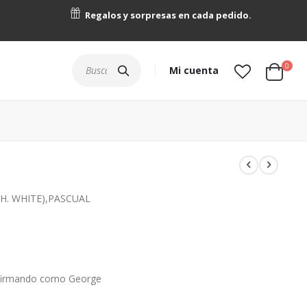
Regalos y sorpresas en cada pedido.
artícu
0
Buscar
Mi cuenta
Cart
H. WHITE),PASCUAL
, firmando como George