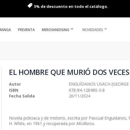
5% de descuento en todo el catálogo.
MANGA
PREVENTA
MERCHANDISING
NOVEDADES
EL HOMBRE QUE MURIÓ DOS VECES
Autor
ENGUÍDANOS USACH (GEORGE 
ISBN
978-84-128480-3-8
Fecha Salida
26/11/2024
Novela policiaca y de misterio, escrita por Pascual Enguídanos
H. White, en 1961 y recuperada por Altolibros.