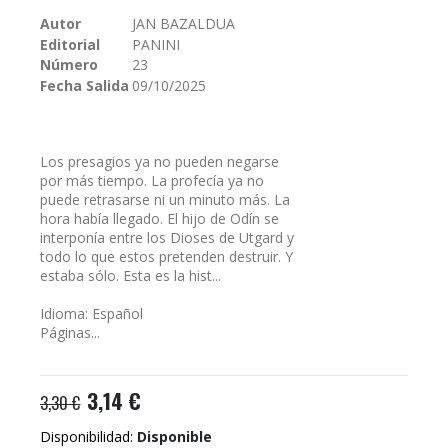
galería
Autor
JAN BAZALDUA
de
Editorial
PANINI
imágenes
Número
23
Fecha Salida
09/10/2025
Los presagios ya no pueden negarse
por más tiempo. La profecía ya no
puede retrasarse ni un minuto más. La
hora había llegado. El hijo de Odín se
interponía entre los Dioses de Utgard y
todo lo que estos pretenden destruir. Y
estaba sólo. Esta es la hist...
Idioma: Español
Páginas...
3,14 €
3,30 €
Disponibilidad:
Disponible