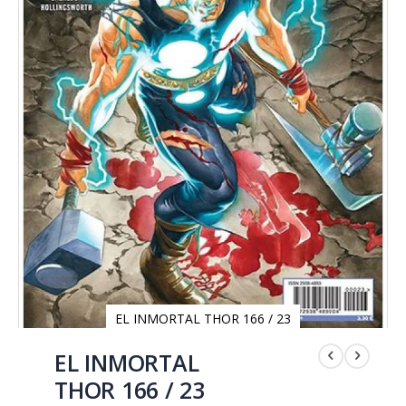
EL INMORTAL THOR 166 / 23
Saltar
al
EL INMORTAL
comienzo
THOR 166 / 23
de
la