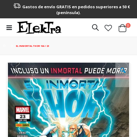
Gastos de envío GRATIS en pedidos superiores a 50 €
(península).
artícu
0
Toggle
Cart
Nav
EL INMORTAL THOR 166 / 23
Saltar
al
final
de
la
galería
de
imágenes