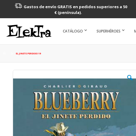
Gastos de envío GRATIS en pedidos superiores a 50
€ (península).
CATÁLOGO
SUPERHÉROES
EL JINETE PERDIDO 19
Saltar
al
final
de
la
galería
de
imágenes