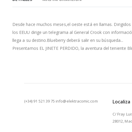
de
la
galería
de
Desde hace muchos meses,el oeste está en llamas. Dirigidos p
imágenes
los EEUU dirige un telegrama al General Crook con información
llega a su destino.Blueberry deberá salir en su búsqueda...
Presentamos EL JINETE PERDIDO, la aventura del teniente Blu
(+34) 91 521 39 75 info@elektracomic.com
Localiza
C/ Fray Lui
28012, Mad