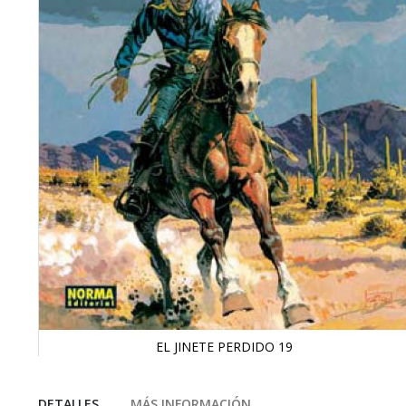
EL JINETE PERDIDO 19
Saltar
al
comienzo
DETALLES
MÁS INFORMACIÓN