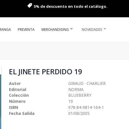
5% de descuento en todo el catálogo.
MANGA
PREVENTA
MERCHANDISING
NOVEDADES
EL JINETE PERDIDO 19
Autor
GIRAUD · CHARLIER
Editorial
NORMA
Colección
BLUEBERRY
Número
19
ISBN
978-84-9814-164-1
Fecha Salida
01/08/2005