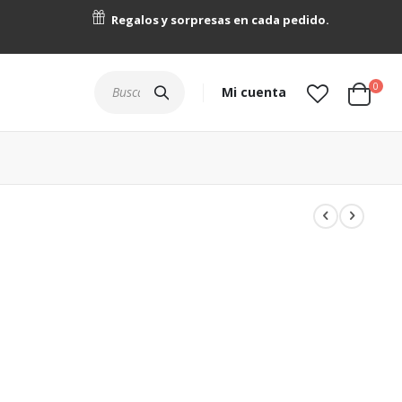
Regalos y sorpresas en cada pedido.
artícu
0
Buscar
Mi cuenta
Cart