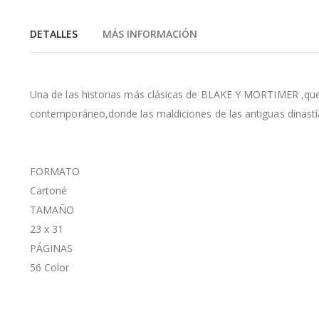
de
la
DETALLES
MÁS INFORMACIÓN
galería
de
imágenes
Una de las historias más clásicas de BLAKE Y MORTIMER ,que a
contemporáneo,donde las maldiciones de las antiguas dinastí
FORMATO
Cartoné
TAMAÑO
23 x 31
PÁGINAS
56 Color