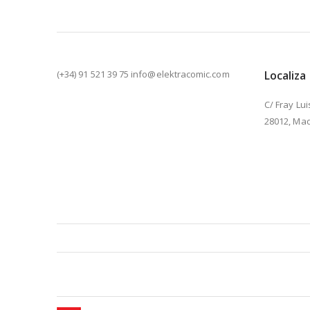
(+34) 91 521 39 75 info@elektracomic.com
Localiza
C/ Fray Lui
28012, Mad