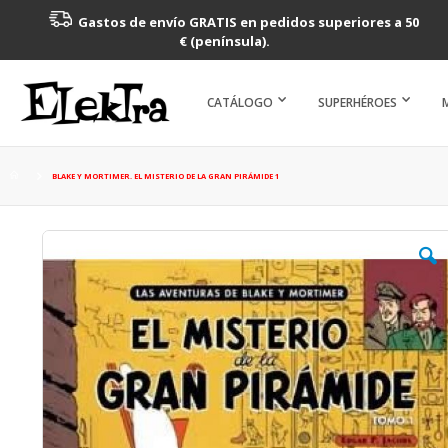
Gastos de envío GRATIS en pedidos superiores a 50
€ (península).
CATÁLOGO
SUPERHÉROES
BLAKE Y MORTIMER. EL MISTERIO DE LA GRAN PIRÁMIDE 1
Saltar
al
final
de
la
galería
de
imágenes