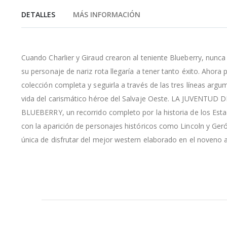
de
DETALLES
MÁS INFORMACIÓN
la
galería
de
imágenes
Cuando Charlier y Giraud crearon al teniente Blueberry, nunc
su personaje de nariz rota llegaría a tener tanto éxito. Ahora 
colección completa y seguirla a través de las tres líneas arg
vida del carismático héroe del Salvaje Oeste. LA JUVENT
BLUEBERRY, un recorrido completo por la historia de los Estad
con la aparición de personajes históricos como Lincoln y Ge
única de disfrutar del mejor western elaborado en el noveno a