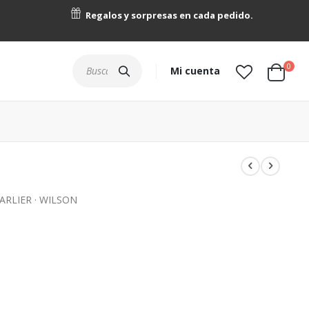
Regalos y sorpresas en cada pedido.
artícu
0
Buscar
Mi cuenta
Cart
ARLIER · WILSON