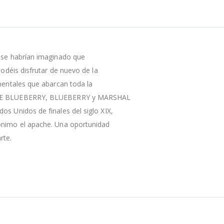
a se habrían imaginado que
podéis disfrutar de nuevo de la
umentales que abarcan toda la
UD DE BLUEBERRY, BLUEBERRY y MARSHAL
os Unidos de finales del siglo XIX,
rónimo el apache. Una oportunidad
rte.