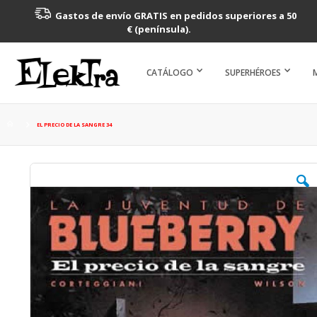
Gastos de envío GRATIS en pedidos superiores a 50
€ (península).
CATÁLOGO
SUPERHÉROES
EL PRECIO DE LA SANGRE 34
Saltar
al
final
de
la
galería
de
imágenes