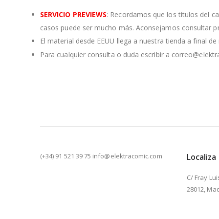
SERVICIO PREVIEWS
: Recordamos que los títulos del c
casos puede ser mucho más. Aconsejamos consultar pre
El material desde EEUU llega a nuestra tienda a final d
Para cualquier consulta o duda escribir a correo@elekt
(+34) 91 521 39 75 info@elektracomic.com
Localiza
C/ Fray Lui
28012, Mad