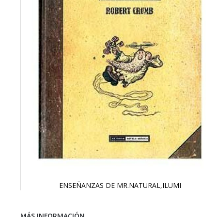
ENSEÑANZAS DE MR.NATURAL,ILUMI
Saltar
al
comienzo
MÁS INFORMACIÓN