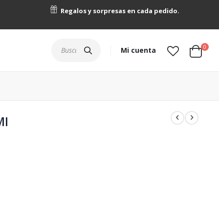
Regalos y sorpresas en cada pedido.
artícu
0
Buscar
Mi cuenta
Cart
MI