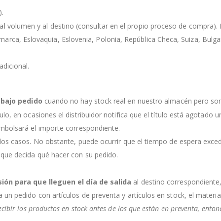
).
l volumen y al destino (consultar en el propio proceso de compra). Lo
rca, Eslovaquia, Eslovenia, Polonia, República Checa, Suiza, Bulgaria
dicional.
s
bajo pedido
cuando no hay stock real en nuestro almacén pero so
culo, en ocasiones el distribuidor notifica que el título está agotado
embolsará el importe correspondiente.
 los casos. No obstante, puede ocurrir que el tiempo de espera exce
 que decida qué hacer con su pedido.
sión para que lleguen el día de salida
al destino correspondiente
a un pedido con artículos de preventa y artículos en stock, el mater
ecibir los productos en stock antes de los que están en preventa, ento