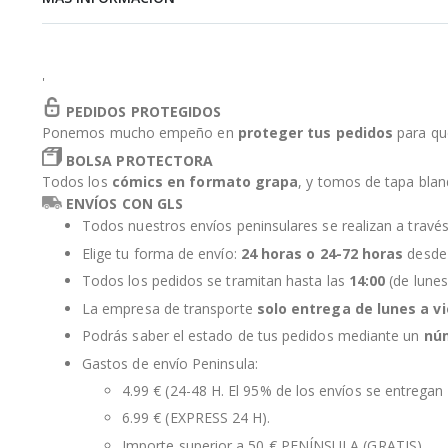
de
la
galería
de
'
imágenes
PEDIDOS PROTEGIDOS
Ponemos mucho empeño en
proteger tus pedidos
para qu
BOLSA PROTECTORA
Todos los
cómics en formato grapa
, y tomos de tapa bla
ENVÍOS CON GLS
Todos nuestros envíos peninsulares se realizan a travé
Elige tu forma de envío:
24 horas o 24-72 horas
desde 
Todos los pedidos se tramitan hasta las
14:00
(de lunes
La empresa de transporte
solo entrega de lunes a v
Podrás saber el estado de tus pedidos mediante un
nú
Gastos de envío Peninsula:
4.99 € (24-48 H. El 95% de los envíos se entregan 
6.99 € (EXPRESS 24 H).
Importe superior a 50 € PENÍNSULA (GRATIS).