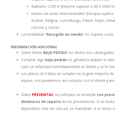
Baleares 12.00 € (Importe superior a 80 € GRATIS
Gastos de envío internacionales (Europa) sujetos a
Austria, Bélgica, Luxemburgo, Paises Bajos, Dinama
Letonia y Suecia.
La modalidad "
Recogida en tienda
" no supone coste a
INFORMACIÓN ADICIONAL
Sobre títulos
BAJO PEDIDO
: los títulos son catalogado
Comprar algo
bajo pedido
no garantiza adquirir el artí
caso se informará inmediatamente al cliente y se le re
Los plazos (6-9 días) se cumplen en la gran mayoría de
espera, nos pondremos en contacto con el cliente para
Sobre
PREVENTAS
:
los artículos se enviarán
con previ
dinámicas de reparto
de los proveedores. Si se realiz
disponibles. Una vez sea así, se mandarán.
Si se desea r