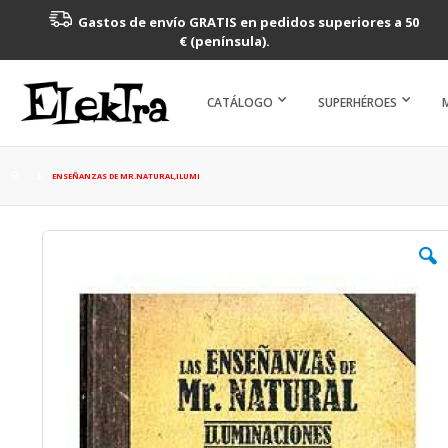
Gastos de envío GRATIS en pedidos superiores a 50
€ (península).
CATÁLOGO
SUPERHÉROES
ENSEÑANZAS DE MR.NATURAL,ILUMI
Saltar
al
final
de
la
galería
de
imágenes