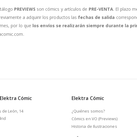
atálogo
PREVIEWS
son cómics y artículos de
PRE-VENTA
. El plazo m
viamente a adquirir los productos las
fechas de salida
correspondi
e mes, por lo que
los envíos se realizarán siempre durante la 
racomic.com.
 Elektra Cómic
Elektra Cómic
s de León, 14
¿Quiénes somos?
rid
Cómics en VO (Previews)
Historia de Ilustraciones