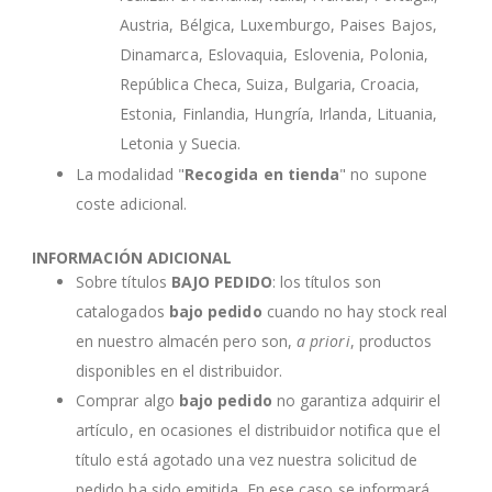
Austria, Bélgica, Luxemburgo, Paises Bajos,
Dinamarca, Eslovaquia, Eslovenia, Polonia,
República Checa, Suiza, Bulgaria, Croacia,
Estonia, Finlandia, Hungría, Irlanda, Lituania,
Letonia y Suecia.
La modalidad "
Recogida en tienda
" no supone
coste adicional.
INFORMACIÓN ADICIONAL
Sobre títulos
BAJO PEDIDO
: los títulos son
catalogados
bajo pedido
cuando no hay stock real
en nuestro almacén pero son,
a priori
, productos
disponibles en el distribuidor.
Comprar algo
bajo pedido
no garantiza adquirir el
artículo, en ocasiones el distribuidor notifica que el
título está agotado una vez nuestra solicitud de
pedido ha sido emitida. En ese caso se informará