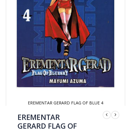
EREMENTAR GERARD FLAG OF BLUE 4
Saltar
al
EREMENTAR
comienzo
GERARD FLAG OF
de
la