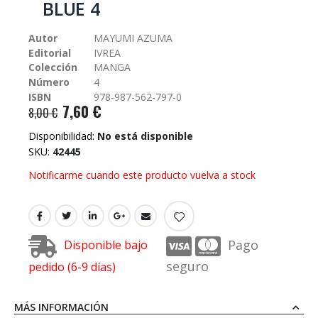
BLUE 4
galería
de
Autor
MAYUMI AZUMA
imágenes
Editorial
IVREA
Colección
MANGA
Número
4
ISBN
978-987-562-797-0
7,60 €
8,00 €
Disponibilidad:
No está disponible
SKU
42445
Notificarme cuando este producto vuelva a stock
Pago
Disponible bajo
seguro
pedido (6-9 días)
MÁS INFORMACIÓN