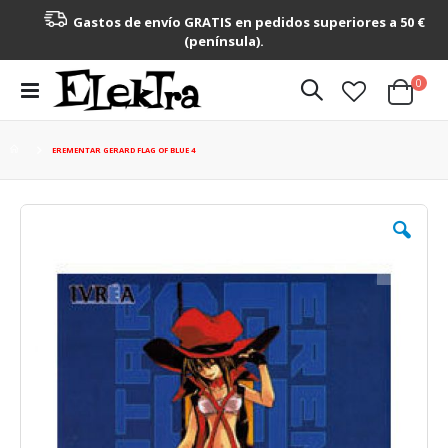
Gastos de envío GRATIS en pedidos superiores a 50 €
(península).
artícu
0
Toggle
Cart
Nav
EREMENTAR GERARD FLAG OF BLUE 4
Saltar
al
final
de
la
galería
de
imágenes