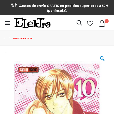
Gastos de envío GRATIS en pedidos superiores a 50 €
(península).
artícu
0
Toggle
Cart
Nav
FIEBRE DE AMOR 10
Saltar
al
final
de
la
galería
de
imágenes