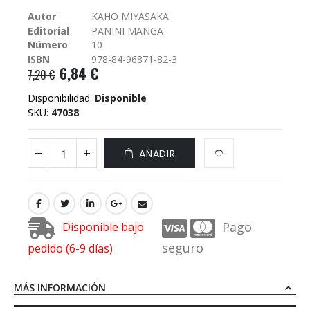
galería
Autor
KAHO MIYASAKA
de
Editorial
PANINI MANGA
imágenes
Número
10
ISBN
978-84-96871-82-3
6,84 €
7,20 €
Disponibilidad:
Disponible
SKU
47038
AÑADIR
Pago
Disponible bajo
seguro
pedido (6-9 días)
MÁS INFORMACIÓN