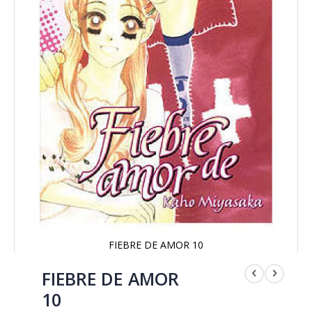
FIEBRE DE AMOR 10
Saltar
al
FIEBRE DE AMOR
comienzo
10
de
la