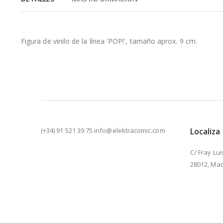
de
la
galería
de
Figura de vinilo de la línea 'POP!', tamaño aprox. 9 cm.
imágenes
(+34) 91 521 39 75 info@elektracomic.com
Localiza
C/ Fray Lui
28012, Mad