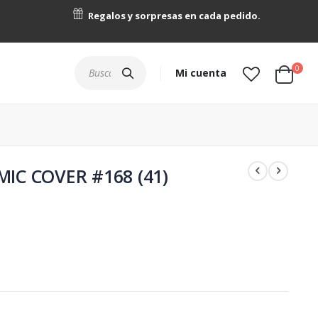
Regalos y sorpresas en cada pedido.
artícu
0
Buscar
Mi cuenta
Cart
IC COVER #168 (41)