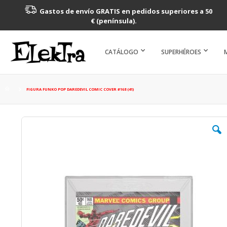
Gastos de envío GRATIS en pedidos superiores a 50
€ (península).
CATÁLOGO
SUPERHÉROES
FIGURA FUNKO POP DAREDEVIL COMIC COVER #168 (41)
Saltar
al
final
de
la
galería
de
imágenes