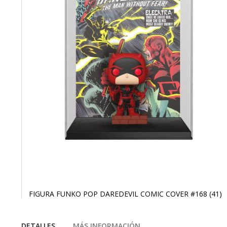
FIGURA FUNKO POP DAREDEVIL COMIC COVER #168 (41)
Saltar
al
comienzo
DETALLES
MÁS INFORMACIÓN