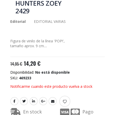
HUNTERS ZOEY
galería
2429
de
imágenes
Editorial
EDITORIAL VARIAS
Figura de vinilo de la línea 'POP!',
tamaño aprox. 9 cm....
14,20 €
14,95 €
Disponibilidad:
No está disponible
SKU
469233
Notificarme cuando este producto vuelva a stock
En stock
Pago