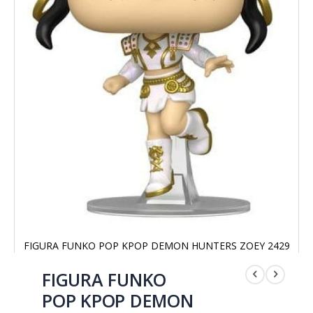
FIGURA FUNKO POP KPOP DEMON HUNTERS ZOEY 2429
Saltar
al
FIGURA FUNKO
comienzo
POP KPOP DEMON
de
la