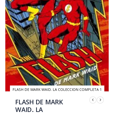
FLASH DE MARK WAID. LA COLECCION COMPLETA 1
Saltar
al
FLASH DE MARK
comienzo
WAID. LA
de
la