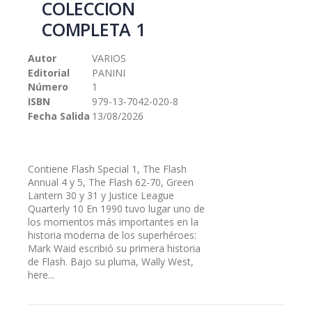
COLECCION
galería
COMPLETA 1
de
imágenes
Autor
VARIOS
Editorial
PANINI
Número
1
ISBN
979-13-7042-020-8
Fecha Salida
13/08/2026
Contiene Flash Special 1, The Flash
Annual 4 y 5, The Flash 62-70, Green
Lantern 30 y 31 y Justice League
Quarterly 10 En 1990 tuvo lugar uno de
los momentos más importantes en la
historia moderna de los superhéroes:
Mark Waid escribió su primera historia
de Flash. Bajo su pluma, Wally West,
here...