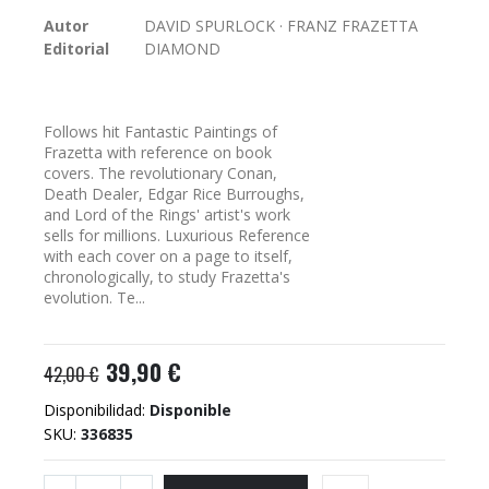
galería
Autor
DAVID SPURLOCK · FRANZ FRAZETTA
de
Editorial
DIAMOND
imágenes
Follows hit Fantastic Paintings of
Frazetta with reference on book
covers. The revolutionary Conan,
Death Dealer, Edgar Rice Burroughs,
and Lord of the Rings' artist's work
sells for millions. Luxurious Reference
with each cover on a page to itself,
chronologically, to study Frazetta's
evolution. Te...
39,90 €
42,00 €
Disponibilidad:
Disponible
SKU
336835