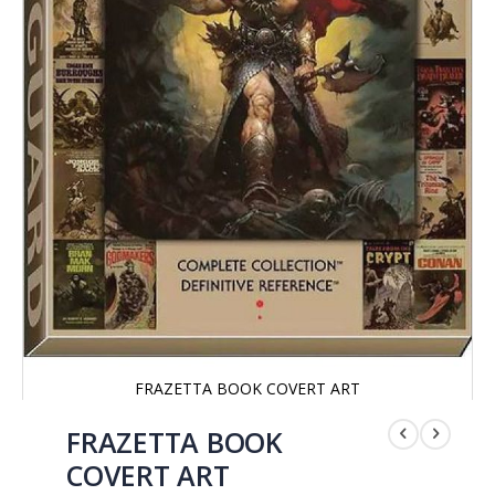
FRAZETTA BOOK COVERT ART
Saltar
al
FRAZETTA BOOK
comienzo
COVERT ART
de
la