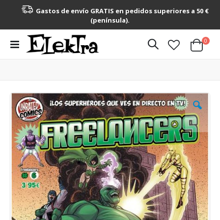
Gastos de envío GRATIS en pedidos superiores a 50 €
(península).
artícu
0
Toggle
Cart
Nav
Saltar
al
final
de
la
galería
de
imágenes