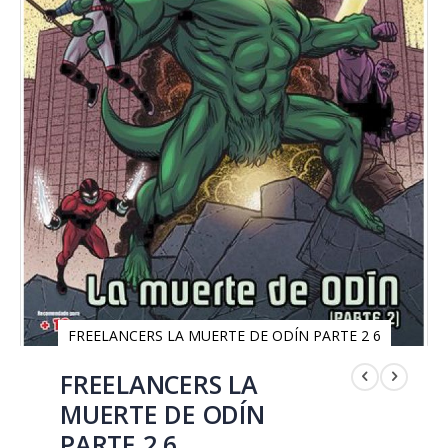
FREELANCERS LA MUERTE DE ODÍN PARTE 2 6
Saltar
al
FREELANCERS LA
comienzo
MUERTE DE ODÍN
de
la
PARTE 2 6