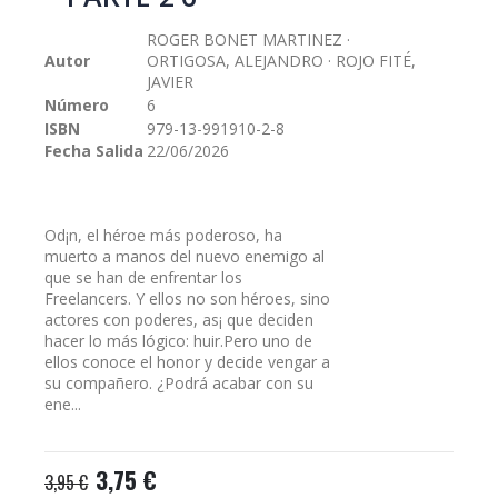
galería
de
ROGER BONET MARTINEZ ·
imágenes
Autor
ORTIGOSA, ALEJANDRO · ROJO FITÉ,
JAVIER
Número
6
ISBN
979-13-991910-2-8
Fecha Salida
22/06/2026
Od¡n, el héroe más poderoso, ha
muerto a manos del nuevo enemigo al
que se han de enfrentar los
Freelancers. Y ellos no son héroes, sino
actores con poderes, as¡ que deciden
hacer lo más lógico: huir.Pero uno de
ellos conoce el honor y decide vengar a
su compañero. ¿Podrá acabar con su
ene...
3,75 €
3,95 €