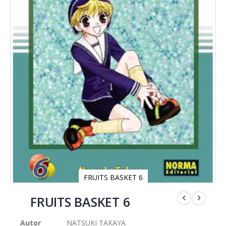
FRUITS BASKET 6
Saltar
al
FRUITS BASKET 6
comienzo
de
Autor
NATSUKI TAKAYA
la