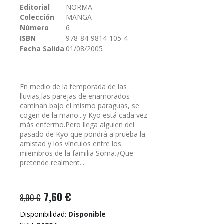
Editorial
NORMA
galería
Colección
MANGA
de
imágenes
Número
6
ISBN
978-84-9814-105-4
Fecha Salida
01/08/2005
En medio de la temporada de las
lluvias,las parejas de enamorados
caminan bajo el mismo paraguas, se
cogen de la mano...y Kyo está cada vez
más enfermo.Pero llega alguien del
pasado de Kyo que pondrá a prueba la
amistad y los vínculos entre los
miembros de la familia Soma.¿Que
pretende realment...
7,60 €
8,00 €
Disponibilidad:
Disponible