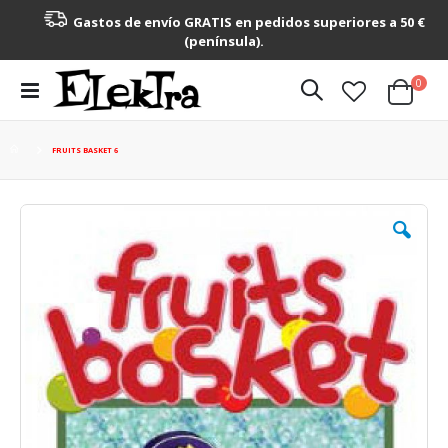
Gastos de envío GRATIS en pedidos superiores a 50 €
(península).
artícu
0
Toggle
Cart
Nav
FRUITS BASKET 6
Saltar
al
final
de
la
galería
de
imágenes