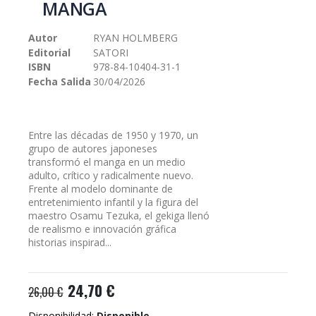
MANGA
galería
de
Autor
RYAN HOLMBERG
imágenes
Editorial
SATORI
ISBN
978-84-10404-31-1
Fecha Salida
30/04/2026
Entre las décadas de 1950 y 1970, un
grupo de autores japoneses
transformó el manga en un medio
adulto, crítico y radicalmente nuevo.
Frente al modelo dominante de
entretenimiento infantil y la figura del
maestro Osamu Tezuka, el gekiga llenó
de realismo e innovación gráfica
historias inspirad...
24,70 €
26,00 €
Disponibilidad:
Disponible