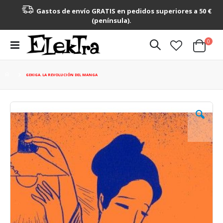
Gastos de envío GRATIS en pedidos superiores a 50 €
(península).
artícu
0
Toggle
Cart
Nav
GEKIGA. LA REVOLUCIÓN DEL MANGA
Saltar
al
final
de
la
galería
de
imágenes