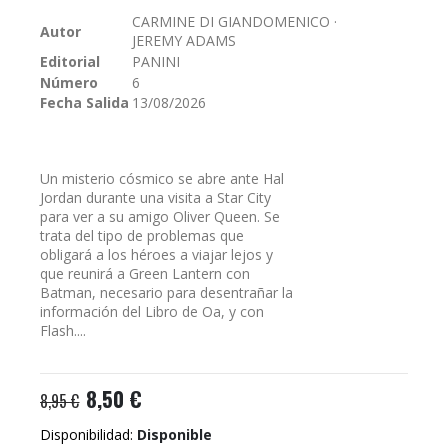
galería
CARMINE DI GIANDOMENICO ·
Autor
de
JEREMY ADAMS
imágenes
Editorial
PANINI
Número
6
Fecha Salida
13/08/2026
Un misterio cósmico se abre ante Hal
Jordan durante una visita a Star City
para ver a su amigo Oliver Queen. Se
trata del tipo de problemas que
obligará a los héroes a viajar lejos y
que reunirá a Green Lantern con
Batman, necesario para desentrañar la
información del Libro de Oa, y con
Flash....
8,50 €
8,95 €
Disponibilidad:
Disponible