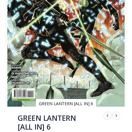
GREEN LANTERN [ALL IN] 6
Saltar
al
GREEN LANTERN
comienzo
[ALL IN] 6
de
la