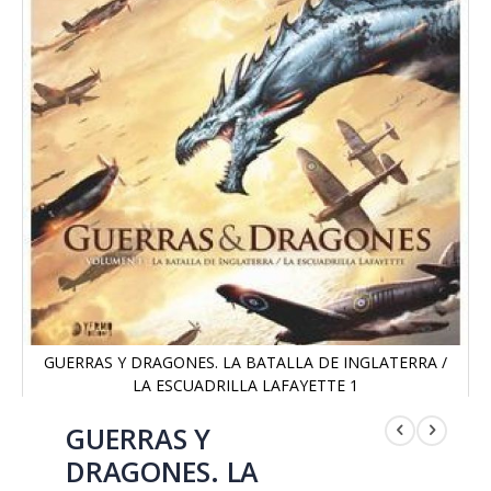
GUERRAS Y DRAGONES. LA BATALLA DE INGLATERRA /
LA ESCUADRILLA LAFAYETTE 1
Saltar
al
GUERRAS Y
comienzo
DRAGONES. LA
de
la