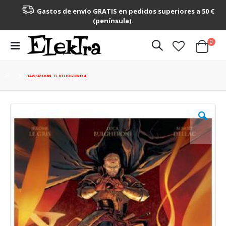
Gastos de envío GRATIS en pedidos superiores a 50 €
(península).
artícu
0
Toggle
Cart
Nav
HAWKMOON. EL HELIOGONO 4
Saltar
al
final
de
la
galería
de
imágenes