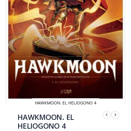
HAWKMOON. EL HELIOGONO 4
Saltar
al
HAWKMOON. EL
comienzo
HELIOGONO 4
de
la