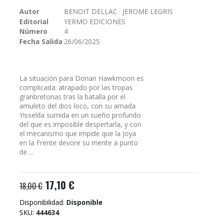
galería
Autor
BENOIT DELLAC · JEROME LEGRIS
de
Editorial
YERMO EDICIONES
imágenes
Número
4
Fecha Salida
26/06/2025
La situación para Dorian Hawkmoon es
complicada: atrapado por las tropas
granbretonas tras la batalla por el
amuleto del dios loco, con su amada
Yisselda sumida en un sueño profundo
del que es imposible despertarla, y con
el mecanismo que impide que la Joya
en la Frente devore su mente a punto
de ...
17,10 €
18,00 €
Disponibilidad:
Disponible
SKU
444634