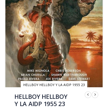
HELLBOY HELLBOY Y LA AIDP 1955 23
Saltar
al
HELLBOY HELLBOY
comienzo
Y LA AIDP 1955 23
de
la