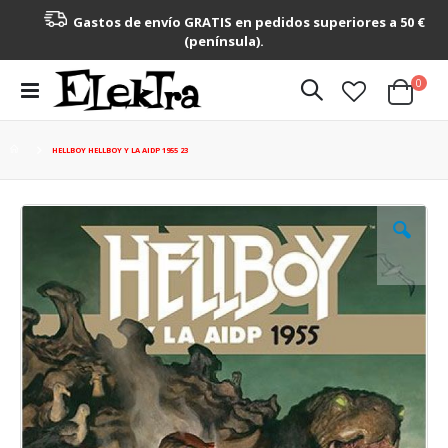
Gastos de envío GRATIS en pedidos superiores a 50 €
(península).
artícu
0
Toggle
Cart
Nav
HELLBOY HELLBOY Y LA AIDP 1955 23
Saltar
al
final
de
la
galería
de
imágenes