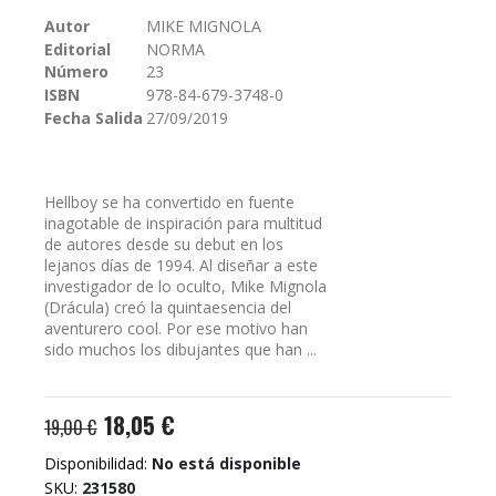
galería
Autor
MIKE MIGNOLA
de
Editorial
NORMA
imágenes
Número
23
ISBN
978-84-679-3748-0
Fecha Salida
27/09/2019
Hellboy se ha convertido en fuente
inagotable de inspiración para multitud
de autores desde su debut en los
lejanos días de 1994. Al diseñar a este
investigador de lo oculto, Mike Mignola
(Drácula) creó la quintaesencia del
aventurero cool. Por ese motivo han
sido muchos los dibujantes que han ...
18,05 €
19,00 €
Disponibilidad:
No está disponible
SKU
231580