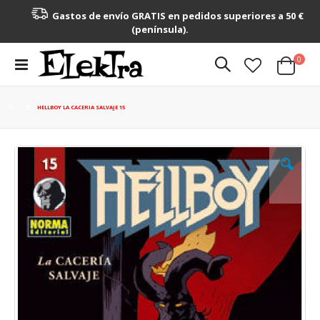
Gastos de envío GRATIS en pedidos superiores a 50 €
(península).
artícu
0
Toggle
Cart
Nav
HELLBOY LA CACERIA SALVAJE 15
Saltar
al
final
de
la
galería
de
imágenes