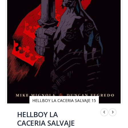
HELLBOY LA CACERIA SALVAJE 15
Saltar
al
HELLBOY LA
comienzo
CACERIA SALVAJE
de
la