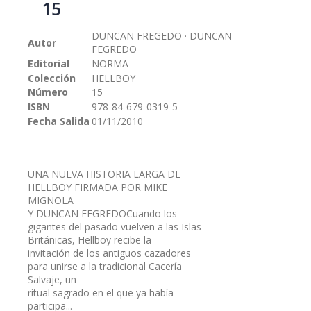
15
galería
de
DUNCAN FREGEDO · DUNCAN
imágenes
Autor
FEGREDO
Editorial
NORMA
Colección
HELLBOY
Número
15
ISBN
978-84-679-0319-5
Fecha Salida
01/11/2010
UNA NUEVA HISTORIA LARGA DE
HELLBOY FIRMADA POR MIKE
MIGNOLA
Y DUNCAN FEGREDOCuando los
gigantes del pasado vuelven a las Islas
Británicas, Hellboy recibe la
invitación de los antiguos cazadores
para unirse a la tradicional Cacería
Salvaje, un
ritual sagrado en el que ya había
participa...