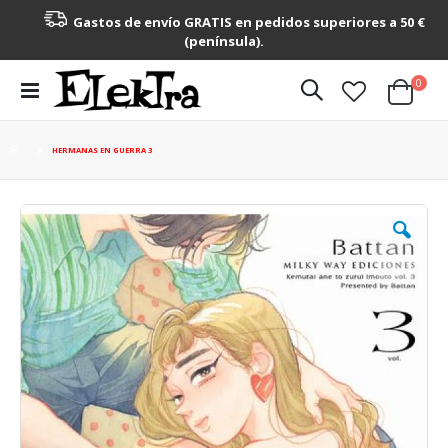
Gastos de envío GRATIS en pedidos superiores a 50 €
(península).
artícu
0
Toggle
Cart
Nav
HERMANAS EN GUERRA 3
Saltar
al
final
de
la
galería
de
imágenes