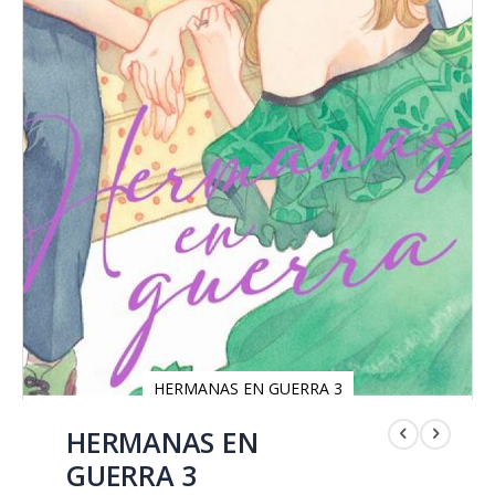
HERMANAS EN GUERRA 3
Saltar
al
HERMANAS EN
comienzo
GUERRA 3
de
la