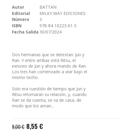
galería
Autor
BATTAN
de
Editorial
MILKY WAY EDICIONES
imágenes
Número
3
ISBN
978-84-10223-61-5
Fecha Salida
30/07/2024
Dos hermanas que se detestan: Jun y
Ran. Y entre ambas está Ritsu, el
exnovio de Jun y ahora marido de Ran.
Los tres han comenzado a vivir bajo el
mismo techo.
Solo era cuestión de tiempo que Jun y
Ritsu retomaran su relación, y, cuando
Ran se da cuenta, se va de casa, de
modo que los aman...
8,55 €
9,00 €