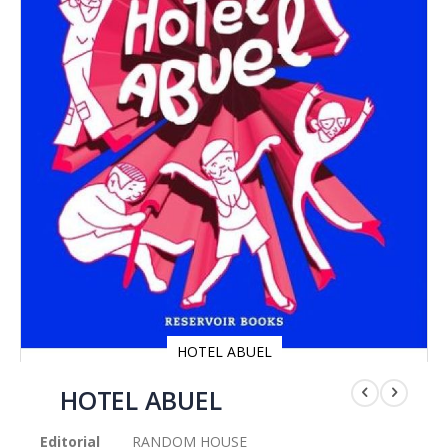
HOTEL ABUEL
Saltar
al
HOTEL ABUEL
comienzo
de
Editorial
RANDOM HOUSE
la