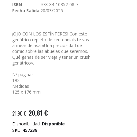
ISBN
978-84-10352-08-7
galería
Fecha Salida
20/03/2025
de
imágenes
¡OJO CON LOS ESFÍNTERES! Con este
geriátrico repleto de centennials te vas
a mear de risa «Una preciosidad de
cómic sobre las abuelas que seremos.
Qué ganas de ser vieja y tener un crush
geriátrico».
Nº páginas
192
Medidas
125 x 176 mm...
20,81 €
21,90 €
Disponibilidad:
Disponible
SKU
457238