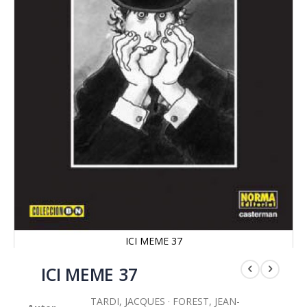
ICI MEME 37
Saltar
al
ICI MEME 37
comienzo
de
TARDI, JACQUES · FOREST, JEAN-
la