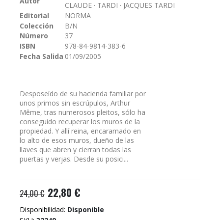
Autor
CLAUDE · TARDI · JACQUES TARDI
galería
Editorial
NORMA
de
Colección
B/N
imágenes
Número
37
ISBN
978-84-9814-383-6
Fecha Salida
01/09/2005
Desposeído de su hacienda familiar por
unos primos sin escrúpulos, Arthur
Même, tras numerosos pleitos, sólo ha
conseguido recuperar los muros de la
propiedad. Y allí reina, encaramado en
lo alto de esos muros, dueño de las
llaves que abren y cierran todas las
puertas y verjas. Desde su posici...
22,80 €
24,00 €
Disponibilidad:
Disponible