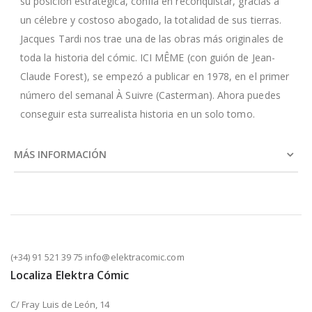
su posición estratégica, confía en reconquistar, gracias a
un célebre y costoso abogado, la totalidad de sus tierras.
Jacques Tardi nos trae una de las obras más originales de
toda la historia del cómic. ICI MÊME (con guión de Jean-
Claude Forest), se empezó a publicar en 1978, en el primer
número del semanal À Suivre (Casterman). Ahora puedes
conseguir esta surrealista historia en un solo tomo.
MÁS INFORMACIÓN
(+34) 91 521 39 75 info@elektracomic.com
Localiza Elektra Cómic
C/ Fray Luis de León, 14