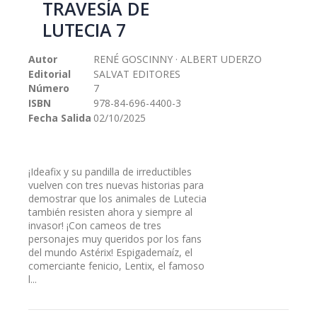
TRAVESÍA DE
galería
LUTECIA 7
de
imágenes
Autor
RENÉ GOSCINNY · ALBERT UDERZO
Editorial
SALVAT EDITORES
Número
7
ISBN
978-84-696-4400-3
Fecha Salida
02/10/2025
¡Ideafix y su pandilla de irreductibles
vuelven con tres nuevas historias para
demostrar que los animales de Lutecia
también resisten ahora y siempre al
invasor! ¡Con cameos de tres
personajes muy queridos por los fans
del mundo Astérix! Espigademaíz, el
comerciante fenicio, Lentix, el famoso
l...