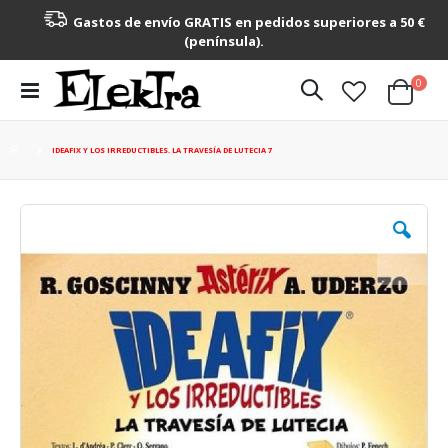
Gastos de envío GRATIS en pedidos superiores a 50 €
(península).
artícu
0
Toggle
Cart
Nav
IDEAFIX Y LOS IRREDUCTIBLES. LA TRAVESÍA DE LUTECIA 7
Saltar
al
final
de
la
galería
de
imágenes