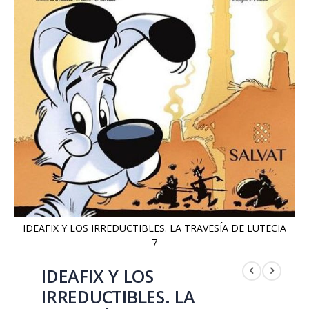
IDEAFIX Y LOS IRREDUCTIBLES. LA TRAVESÍA DE LUTECIA
7
Saltar
al
IDEAFIX Y LOS
comienzo
IRREDUCTIBLES. LA
de
la