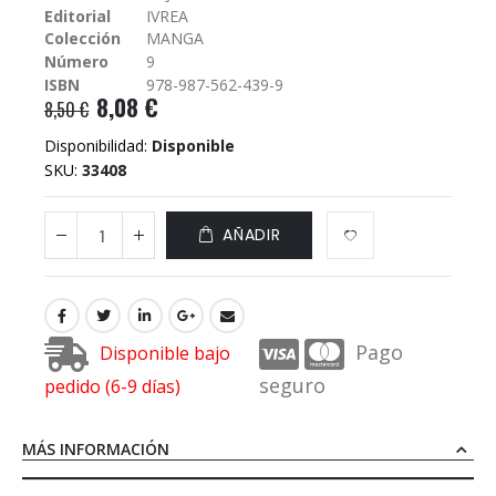
Editorial
IVREA
galería
Colección
MANGA
de
imágenes
Número
9
ISBN
978-987-562-439-9
8,08 €
8,50 €
Disponibilidad:
Disponible
SKU
33408
AÑADIR
Pago
Disponible bajo
seguro
pedido (6-9 días)
MÁS INFORMACIÓN