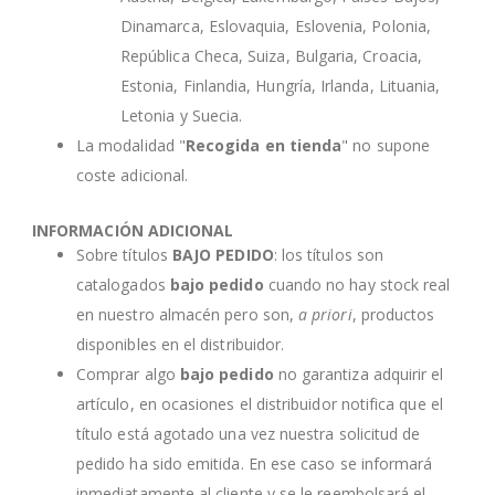
Dinamarca, Eslovaquia, Eslovenia, Polonia,
República Checa, Suiza, Bulgaria, Croacia,
Estonia, Finlandia, Hungría, Irlanda, Lituania,
Letonia y Suecia.
La modalidad "
Recogida en tienda
" no supone
coste adicional.
INFORMACIÓN ADICIONAL
Sobre títulos
BAJO PEDIDO
: los títulos son
catalogados
bajo pedido
cuando no hay stock real
en nuestro almacén pero son,
a priori
, productos
disponibles en el distribuidor.
Comprar algo
bajo pedido
no garantiza adquirir el
artículo, en ocasiones el distribuidor notifica que el
título está agotado una vez nuestra solicitud de
pedido ha sido emitida. En ese caso se informará
inmediatamente al cliente y se le reembolsará el