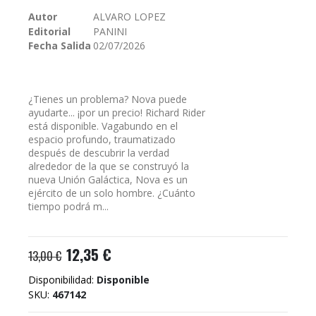
galería
Autor
ALVARO LOPEZ
de
Editorial
PANINI
imágenes
Fecha Salida
02/07/2026
¿Tienes un problema? Nova puede
ayudarte... ¡por un precio! Richard Rider
está disponible. Vagabundo en el
espacio profundo, traumatizado
después de descubrir la verdad
alrededor de la que se construyó la
nueva Unión Galáctica, Nova es un
ejército de un solo hombre. ¿Cuánto
tiempo podrá m...
12,35 €
13,00 €
Disponibilidad:
Disponible
SKU
467142