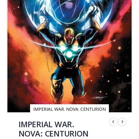
IMPERIAL WAR. NOVA: CENTURION
Saltar
al
IMPERIAL WAR.
comienzo
NOVA: CENTURION
de
la