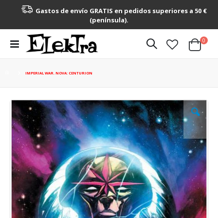
Gastos de envío GRATIS en pedidos superiores a 50 €
(península).
artícu
0
Toggle
Cart
Nav
IMPERIAL WAR. NOVA: CENTURION
Saltar
al
final
de
la
galería
de
imágenes