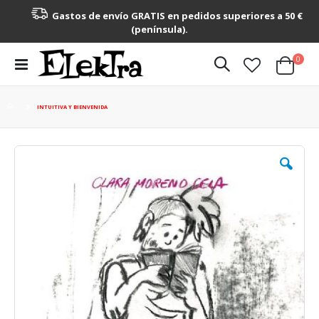
Gastos de envío GRATIS en pedidos superiores a 50 €
(península).
artícu
0
Toggle
Cart
Nav
INTUITIVA Y BIENVENIDA
Saltar
al
final
de
la
galería
de
imágenes