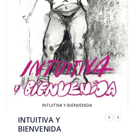
INTUITIVA Y BIENVENIDA
Saltar
al
INTUITIVA Y
comienzo
BIENVENIDA
de
la