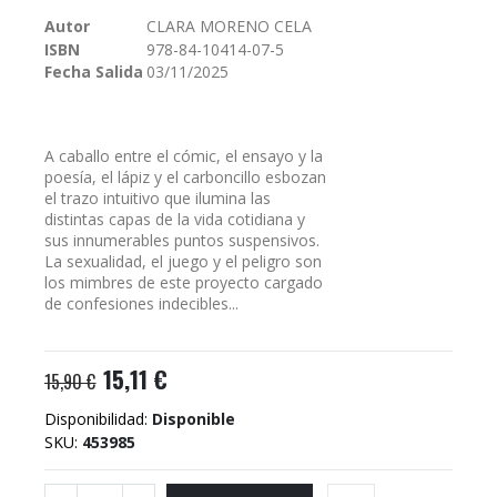
galería
Autor
CLARA MORENO CELA
de
ISBN
978-84-10414-07-5
imágenes
Fecha Salida
03/11/2025
A caballo entre el cómic, el ensayo y la
poesía, el lápiz y el carboncillo esbozan
el trazo intuitivo que ilumina las
distintas capas de la vida cotidiana y
sus innumerables puntos suspensivos.
La sexualidad, el juego y el peligro son
los mimbres de este proyecto cargado
de confesiones indecibles...
15,11 €
15,90 €
Disponibilidad:
Disponible
SKU
453985