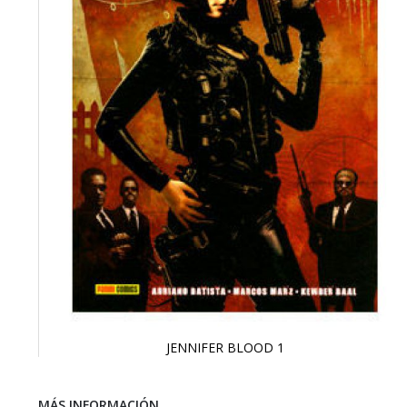
JENNIFER BLOOD 1
Saltar
al
comienzo
MÁS INFORMACIÓN