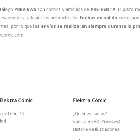
atálogo
PREVIEWS
son cómics y artículos de
PRE-VENTA
. El plazo m
viamente a adquirir los productos las
fechas de salida
correspondi
e mes, por lo que
los envíos se realizarán siempre durante la 
racomic.com.
 Elektra Cómic
Elektra Cómic
s de León, 14
¿Quiénes somos?
rid
Cómics en VO (Previews)
Historia de Ilustraciones