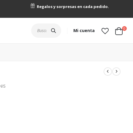
Regalos y sorpresas en cada pedido.
artícu
0
Buscar
Mi cuenta
Cart
NIS