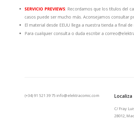
SERVICIO PREVIEWS
: Recordamos que los títulos del c
casos puede ser mucho más. Aconsejamos consultar pre
El material desde EEUU llega a nuestra tienda a final d
Para cualquier consulta o duda escribir a correo@elekt
(+34) 91 521 39 75 info@elektracomic.com
Localiza
C/ Fray Lui
28012, Mad