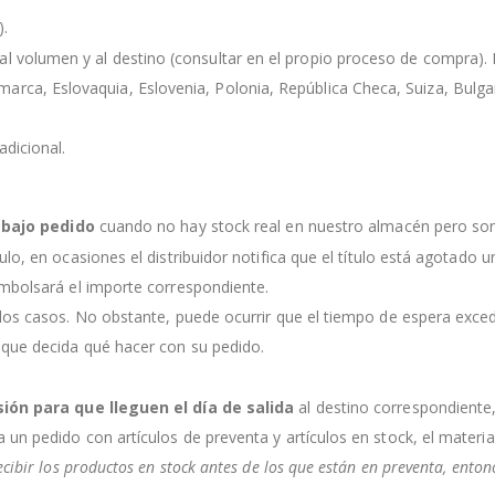
).
l volumen y al destino (consultar en el propio proceso de compra). Lo
rca, Eslovaquia, Eslovenia, Polonia, República Checa, Suiza, Bulgaria
dicional.
s
bajo pedido
cuando no hay stock real en nuestro almacén pero so
culo, en ocasiones el distribuidor notifica que el título está agotado
embolsará el importe correspondiente.
 los casos. No obstante, puede ocurrir que el tiempo de espera exce
 que decida qué hacer con su pedido.
sión para que lleguen el día de salida
al destino correspondiente
a un pedido con artículos de preventa y artículos en stock, el mater
ecibir los productos en stock antes de los que están en preventa, ento