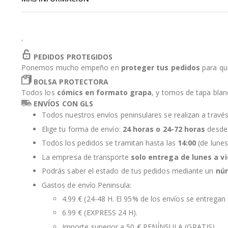
de
la
galería
de
'
imágenes
PEDIDOS PROTEGIDOS
Ponemos mucho empeño en
proteger tus pedidos
para qu
BOLSA PROTECTORA
Todos los
cómics en formato grapa
, y tomos de tapa bla
ENVÍOS CON GLS
Todos nuestros envíos peninsulares se realizan a travé
Elige tu forma de envío:
24 horas o 24-72 horas
desde 
Todos los pedidos se tramitan hasta las
14:00
(de lunes
La empresa de transporte
solo entrega de lunes a v
Podrás saber el estado de tus pedidos mediante un
nú
Gastos de envío Peninsula:
4.99 € (24-48 H. El 95% de los envíos se entregan 
6.99 € (EXPRESS 24 H).
Importe superior a 50 € PENÍNSULA (GRATIS).