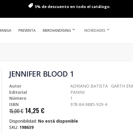
5% de descuento en todo el catálogo.
MANGA
PREVENTA
MERCHANDISING
NOVEDADES
JENNIFER BLOOD 1
Autor
ADRIANO BATISTA · GARTH EN
Editorial
PANINI
Número
1
ISBN
978-84-9885-929-4
14,25 €
15,00 €
Disponibilidad:
No está disponible
SKU
198639