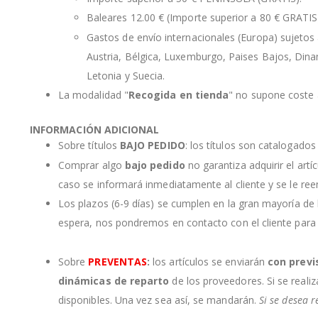
Baleares 12.00 € (Importe superior a 80 € GRATIS
Gastos de envío internacionales (Europa) sujetos a
Austria, Bélgica, Luxemburgo, Paises Bajos, Dinama
Letonia y Suecia.
La modalidad "
Recogida en tienda
" no supone coste a
INFORMACIÓN ADICIONAL
Sobre títulos
BAJO PEDIDO
: los títulos son catalogado
Comprar algo
bajo pedido
no garantiza adquirir el artí
caso se informará inmediatamente al cliente y se le re
Los plazos (6-9 días) se cumplen en la gran mayoría de
espera, nos pondremos en contacto con el cliente para
Sobre
PREVENTAS
:
los artículos se enviarán
con previ
dinámicas de reparto
de los proveedores. Si se realiz
disponibles. Una vez sea así, se mandarán.
Si se desea r