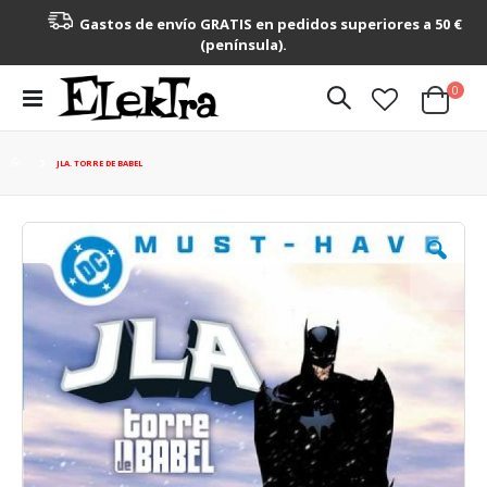
Gastos de envío GRATIS en pedidos superiores a 50 €
(península).
artícu
0
Toggle
Cart
Nav
JLA. TORRE DE BABEL
Saltar
al
final
de
la
galería
de
imágenes