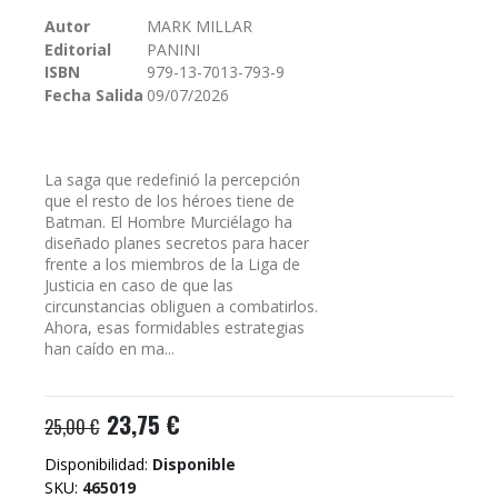
galería
Autor
MARK MILLAR
de
Editorial
PANINI
imágenes
ISBN
979-13-7013-793-9
Fecha Salida
09/07/2026
La saga que redefinió la percepción
que el resto de los héroes tiene de
Batman. El Hombre Murciélago ha
diseñado planes secretos para hacer
frente a los miembros de la Liga de
Justicia en caso de que las
circunstancias obliguen a combatirlos.
Ahora, esas formidables estrategias
han caído en ma...
23,75 €
25,00 €
Disponibilidad:
Disponible
SKU
465019