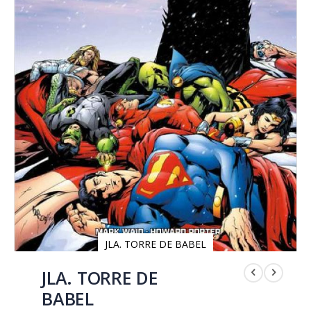
JLA. TORRE DE BABEL
Saltar
al
JLA. TORRE DE
comienzo
BABEL
de
la