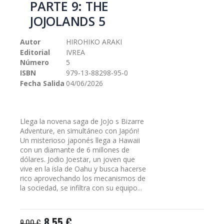
PARTE 9: THE
galería
JOJOLANDS 5
de
imágenes
Autor
HIROHIKO ARAKI
Editorial
IVREA
Número
5
ISBN
979-13-88298-95-0
Fecha Salida
04/06/2026
Llega la novena saga de JoJo s Bizarre
Adventure, en simultáneo con Japón!
Un misterioso japonés llega a Hawaii
con un diamante de 6 millones de
dólares. Jodio Joestar, un joven que
vive en la isla de Oahu y busca hacerse
rico aprovechando los mecanismos de
la sociedad, se infiltra con su equipo...
8,55 €
9,00 €