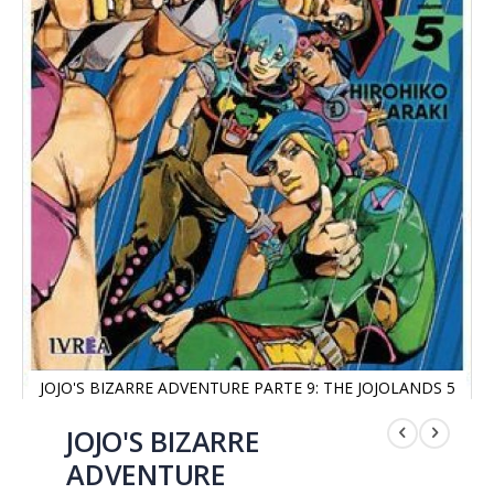
JOJO'S BIZARRE ADVENTURE PARTE 9: THE JOJOLANDS 5
Saltar
al
JOJO'S BIZARRE
comienzo
ADVENTURE
de
la