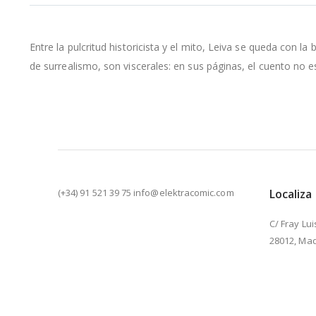
la
galería
de
Entre la pulcritud historicista y el mito, Leiva se queda con 
imágenes
de surrealismo, son viscerales: en sus páginas, el cuento no 
(+34) 91 521 39 75 info@elektracomic.com
Localiza
C/ Fray Lui
28012, Mad