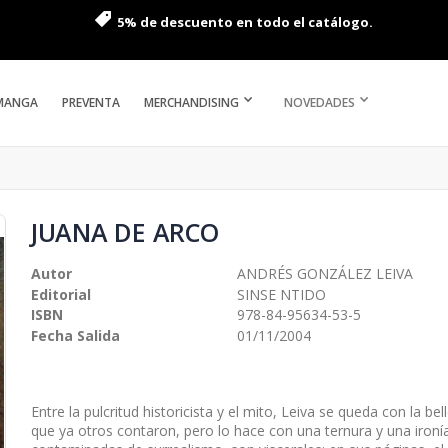
5% de descuento en todo el catálogo.
MANGA
PREVENTA
MERCHANDISING
NOVEDADES
JUANA DE ARCO
Autor
ANDRÉS GONZÁLEZ LEIVA
Editorial
SINSE NTIDO
ISBN
978-84-95634-53-5
Fecha Salida
01/11/2004
Entre la pulcritud historicista y el mito, Leiva se queda con la be
que ya otros contaron, pero lo hace con una ternura y una ironí