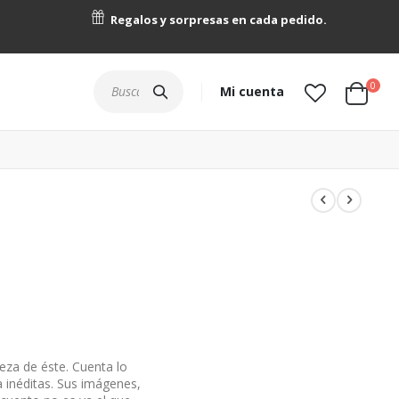
Regalos y sorpresas en cada pedido.
artícu
0
Buscar
Mi cuenta
Cart
lleza de éste. Cuenta lo
a inéditas. Sus imágenes,