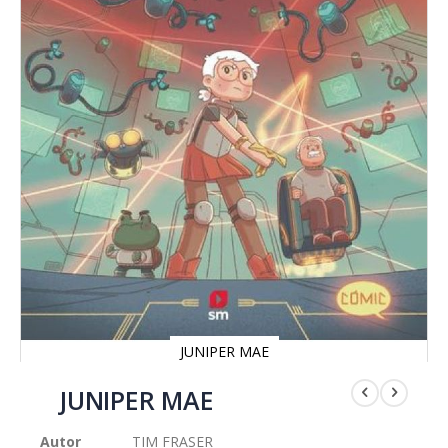
JUNIPER MAE
Saltar
al
JUNIPER MAE
comienzo
de
Autor
TIM FRASER
la