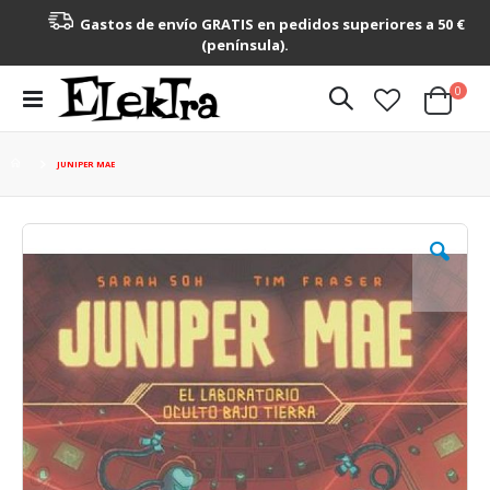
Gastos de envío GRATIS en pedidos superiores a 50 €
(península).
artícu
0
Toggle
Cart
Nav
JUNIPER MAE
Saltar
al
final
de
la
galería
de
imágenes