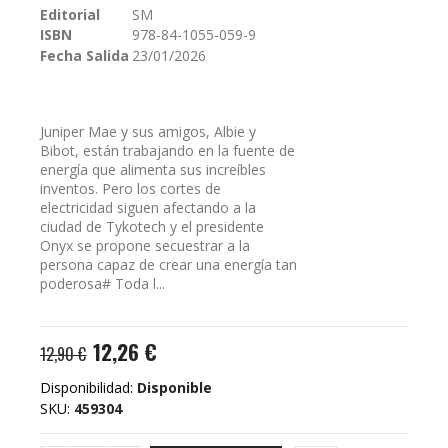
Editorial
SM
galería
ISBN
978-84-1055-059-9
de
imágenes
Fecha Salida
23/01/2026
Juniper Mae y sus amigos, Albie y
Bibot, están trabajando en la fuente de
energía que alimenta sus increíbles
inventos. Pero los cortes de
electricidad siguen afectando a la
ciudad de Tykotech y el presidente
Onyx se propone secuestrar a la
persona capaz de crear una energía tan
poderosa# Toda l...
12,26 €
12,90 €
Disponibilidad:
Disponible
SKU
459304