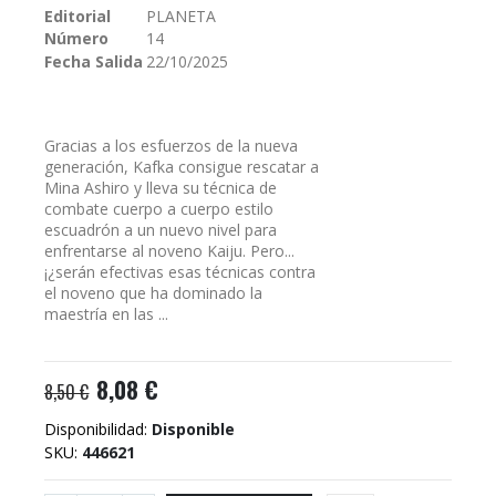
Editorial
PLANETA
galería
Número
14
de
imágenes
Fecha Salida
22/10/2025
Gracias a los esfuerzos de la nueva
generación, Kafka consigue rescatar a
Mina Ashiro y lleva su técnica de
combate cuerpo a cuerpo estilo
escuadrón a un nuevo nivel para
enfrentarse al noveno Kaiju. Pero...
¡¿serán efectivas esas técnicas contra
el noveno que ha dominado la
maestría en las ...
8,08 €
8,50 €
Disponibilidad:
Disponible
SKU
446621