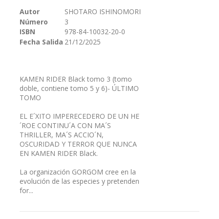
galería
Autor
SHOTARO ISHINOMORI
de
Número
3
imágenes
ISBN
978-84-10032-20-0
Fecha Salida
21/12/2025
KAMEN RIDER Black tomo 3 (tomo
doble, contiene tomo 5 y 6)- ÚLTIMO
TOMO
EL E´XITO IMPERECEDERO DE UN HE
´ROE CONTINU´A CON MA´S
THRILLER, MA´S ACCIO´N,
OSCURIDAD Y TERROR QUE NUNCA
EN KAMEN RIDER Black.
La organización GORGOM cree en la
evolución de las especies y pretenden
for...