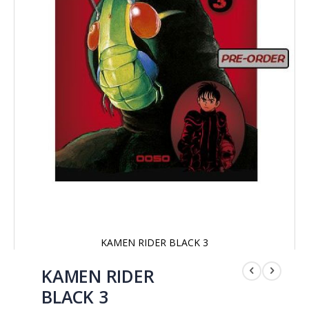
KAMEN RIDER BLACK 3
Saltar
al
KAMEN RIDER
comienzo
BLACK 3
de
la