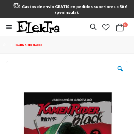
Gastos de envío GRATIS en pedidos superiores a 50 €
(península).
artícu
0
Toggle
Cart
Nav
KAMEN RIDER BLACK 3
Saltar
al
final
de
la
galería
de
imágenes