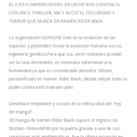
EL E´XITO IMPERECEDERO DE UN HE´ROE CONTINU´A
CON MA´S THRILLER, MA´S ACCIO´N, OSCURIDAD Y
TERROR QUE NUNCA EN KAMEN RIDER Black.
La organización GORGOM cree en la evolución de las
especies y pretenden forzar la evolución humana con su
ingeniería genética.Para que sus seres mutantes puedan
ser la raza dominante, es necesario exterminar a la
humanidad ya que es considerada obsoleta. Kôtaro,
personificado en Kamen Rider Black, decide utilizar todo su
poder contra este malvado plan.
Desenlace trepidante y oscuro de la mítica obra del ?rey
del manga?
?El manga de Kamen Rider Black supuso el regreso de
Shotaro ISHInoMORI por la puerta grande a una de sus
creaciones más emblemáticas. Fue la última incursión en