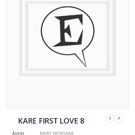
Saltar
al
KARE FIRST LOVE 8
comienzo
de
Autor
KAHO MIYASAKA
la