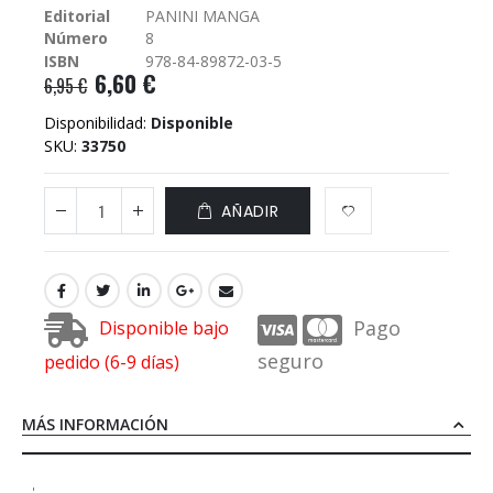
Editorial
PANINI MANGA
galería
Número
8
de
imágenes
ISBN
978-84-89872-03-5
6,60 €
6,95 €
Disponibilidad:
Disponible
SKU
33750
AÑADIR
Pago
Disponible bajo
seguro
pedido (6-9 días)
MÁS INFORMACIÓN
'