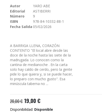
galería
Autor
YARO ABE
de
Editorial
ASTIBERRI
imágenes
Número
9
ISBN
978-84-10332-88-1
Fecha Salida
05/02/2026
A BARRIGA LLENA, CORAZÓN
CONTENTO "El local abre desde las
doce de la noche hasta las siete de la
madrugada. Lo conocen como la
cantina de medianoche . En la carta
solo hay caldo de cerdo, pero la gente
pide lo que quiera y, si se puede hacer,
lo preparo con mucho gusto". Esa
minúscula taberna no ...
19,00 €
20,00 €
Disponibilidad:
Disponible