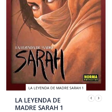
LA LEYENDA DE MADRE SARAH 1
Saltar
al
LA LEYENDA DE
comienzo
MADRE SARAH 1
de
la