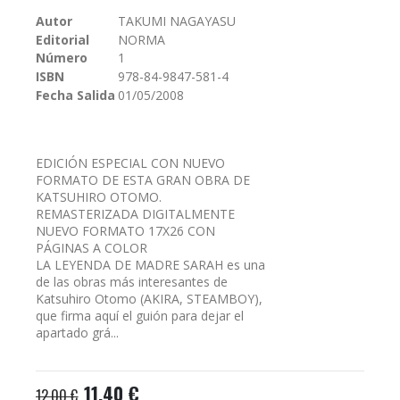
galería
Autor
TAKUMI NAGAYASU
de
Editorial
NORMA
imágenes
Número
1
ISBN
978-84-9847-581-4
Fecha Salida
01/05/2008
EDICIÓN ESPECIAL CON NUEVO
FORMATO DE ESTA GRAN OBRA DE
KATSUHIRO OTOMO.
REMASTERIZADA DIGITALMENTE
NUEVO FORMATO 17X26 CON
PÁGINAS A COLOR
LA LEYENDA DE MADRE SARAH es una
de las obras más interesantes de
Katsuhiro Otomo (AKIRA, STEAMBOY),
que firma aquí el guión para dejar el
apartado grá...
11,40 €
12,00 €