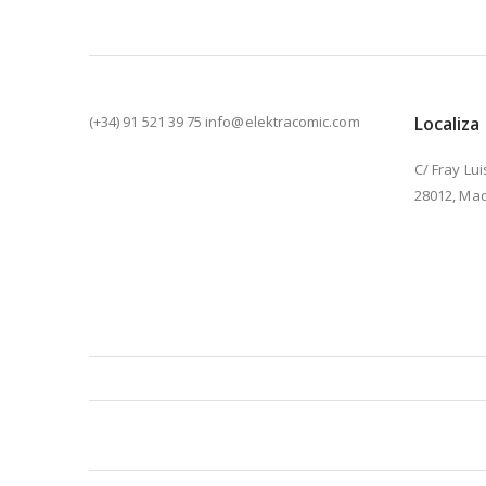
(+34) 91 521 39 75 info@elektracomic.com
Localiza
C/ Fray Lui
28012, Mad