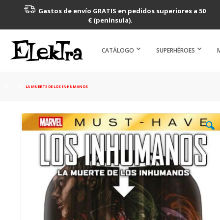
Gastos de envío GRATIS en pedidos superiores a 50
€ (península).
CATÁLOGO
SUPERHÉROES
LA MUERTE DE LOS INHUMANOS
Saltar
al
final
de
la
galería
de
imágenes