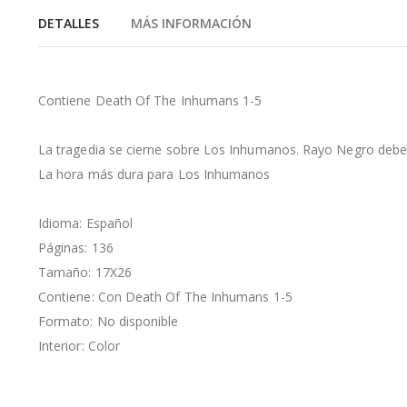
de
DETALLES
MÁS INFORMACIÓN
la
galería
de
imágenes
Contiene Death Of The Inhumans 1-5
La tragedia se cierne sobre Los Inhumanos. Rayo Negro debe
La hora más dura para Los Inhumanos
Idioma: Español
Páginas: 136
Tamaño: 17X26
Contiene: Con Death Of The Inhumans 1-5
Formato: No disponible
Interior: Color