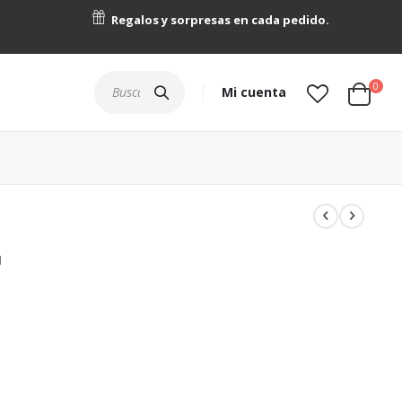
Regalos y sorpresas en cada pedido.
artícu
0
Buscar
Mi cuenta
Cart
I