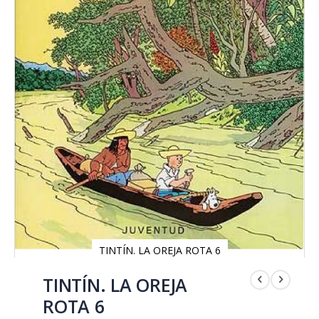
TINTÍN. LA OREJA ROTA 6
Saltar
al
TINTÍN. LA OREJA
comienzo
ROTA 6
de
la