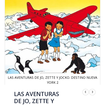
LAS AVENTURAS DE JO, ZETTE Y JOCKO. DESTINO NUEVA
YORK 2
Saltar
al
LAS AVENTURAS
comienzo
DE JO, ZETTE Y
de
la