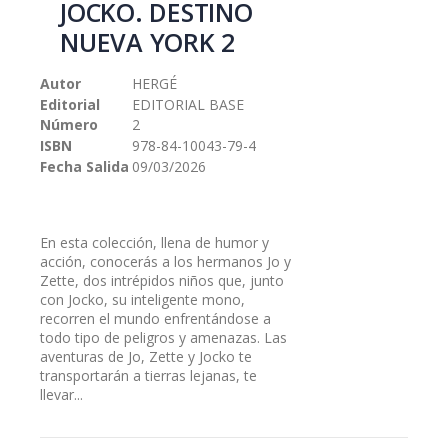
JOCKO. DESTINO
galería
NUEVA YORK 2
de
imágenes
Autor
HERGÉ
Editorial
EDITORIAL BASE
Número
2
ISBN
978-84-10043-79-4
Fecha Salida
09/03/2026
En esta colección, llena de humor y
acción, conocerás a los hermanos Jo y
Zette, dos intrépidos niños que, junto
con Jocko, su inteligente mono,
recorren el mundo enfrentándose a
todo tipo de peligros y amenazas. Las
aventuras de Jo, Zette y Jocko te
transportarán a tierras lejanas, te
llevar...