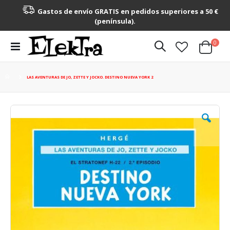
Gastos de envío GRATIS en pedidos superiores a 50 €
(península).
artícu
0
Toggle
Cart
Nav
LAS AVENTURAS DE JO, ZETTE Y JOCKO. DESTINO NUEVA YORK 2
Saltar
al
final
de
la
galería
de
imágenes