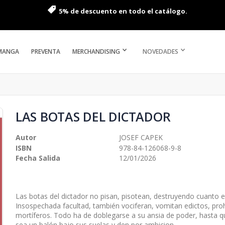
5% de descuento en todo el catálogo.
MANGA
PREVENTA
MERCHANDISING
NOVEDADES
LAS BOTAS DEL DICTADOR
Autor
JOSEF CAPEK
ISBN
978-84-126068-9-8
Fecha Salida
12/01/2026
Las botas del dictador no pisan, pisotean, destruyendo cuanto 
Insospechada facultad, también vociferan, vomitan edictos, pro
mortíferos. Todo ha de doblegarse a su ansia de poder, hasta q
sea un balón bajo sus suelas y den por ambicion...