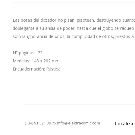
la
galería
de
Las botas del dictador no pisan, pisotean, destruyendo cuant
imágenes
doblegarse a su ansia de poder, hasta que el globo terráqueo 
solo la ignorancia de unos, la complicidad de otros, prestos 
N° páginas : 72
Medidas: 148 x 202 mm.
Encuadernación: Rústica
(+34) 91 521 39 75 info@elektracomic.com
Localiza