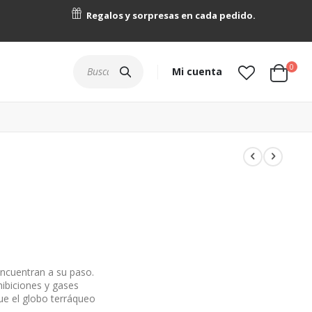
Regalos y sorpresas en cada pedido.
artícu
0
Buscar
Mi cuenta
Cart
encuentran a su paso.
hibiciones y gases
ue el globo terráqueo