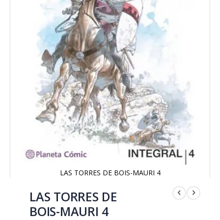
LAS TORRES DE BOIS-MAURI 4
Saltar
al
LAS TORRES DE
comienzo
BOIS-MAURI 4
de
la