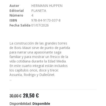
galería
Autor
HERMANN HUPPEN
de
Editorial
PLANETA
imágenes
Número
4
ISBN
978-84-9173-037-8
Fecha Salida
01/07/2026
La construcción de las grandes torres
de Bois-Mauri sirve de punto de partida
para narrar una apasionante saga
familiar y para mostrar un fresco de la
vida cotidiana durante la Edad Media.
En este cuarto integral están incluidos
los capítulos once, doce y trece:
Assunta, Rodrigo y DulleGriet.
...
28,50 €
30,00 €
Disponibilidad:
Disponible