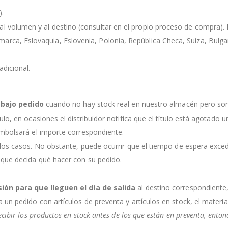
).
l volumen y al destino (consultar en el propio proceso de compra). Lo
rca, Eslovaquia, Eslovenia, Polonia, República Checa, Suiza, Bulgaria
dicional.
s
bajo pedido
cuando no hay stock real en nuestro almacén pero so
culo, en ocasiones el distribuidor notifica que el título está agotado
embolsará el importe correspondiente.
 los casos. No obstante, puede ocurrir que el tiempo de espera exce
 que decida qué hacer con su pedido.
sión para que lleguen el día de salida
al destino correspondiente
a un pedido con artículos de preventa y artículos en stock, el mater
ecibir los productos en stock antes de los que están en preventa, ento