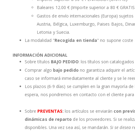
Baleares 12.00 € (Importe superior a 80 € GRATIS
Gastos de envío internacionales (Europa) sujetos a
Austria, Bélgica, Luxemburgo, Paises Bajos, Dinama
Letonia y Suecia.
La modalidad "
Recogida en tienda
" no supone coste a
INFORMACIÓN ADICIONAL
Sobre títulos
BAJO PEDIDO
: los títulos son catalogado
Comprar algo
bajo pedido
no garantiza adquirir el artí
caso se informará inmediatamente al cliente y se le re
Los plazos (6-9 días) se cumplen en la gran mayoría de
espera, nos pondremos en contacto con el cliente para
Sobre
PREVENTAS
:
los artículos se enviarán
con previ
dinámicas de reparto
de los proveedores. Si se realiz
disponibles. Una vez sea así, se mandarán.
Si se desea r