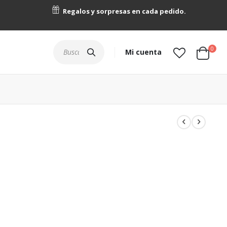
Regalos y sorpresas en cada pedido.
artícu
0
Buscar
Mi cuenta
Cart