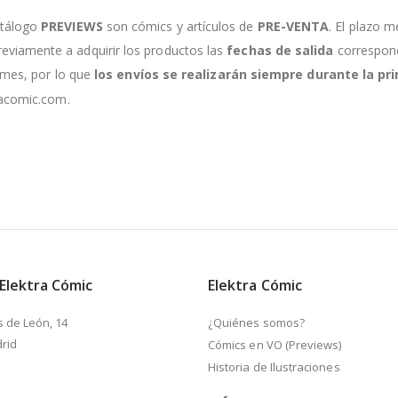
atálogo
PREVIEWS
son cómics y artículos de
PRE-VENTA
. El plazo m
viamente a adquirir los productos las
fechas de salida
correspondi
e mes, por lo que
los envíos se realizarán siempre durante la 
racomic.com.
 Elektra Cómic
Elektra Cómic
s de León, 14
¿Quiénes somos?
rid
Cómics en VO (Previews)
Historia de Ilustraciones