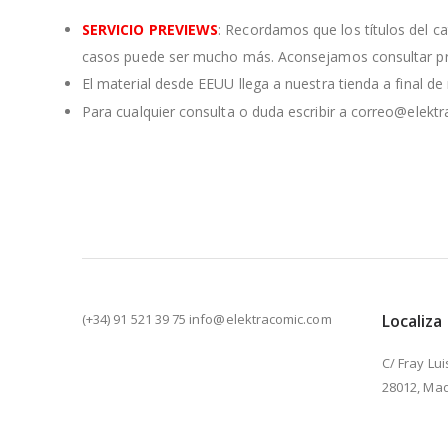
SERVICIO PREVIEWS
: Recordamos que los títulos del c
casos puede ser mucho más. Aconsejamos consultar pre
El material desde EEUU llega a nuestra tienda a final d
Para cualquier consulta o duda escribir a correo@elekt
(+34) 91 521 39 75 info@elektracomic.com
Localiza
C/ Fray Lui
28012, Mad