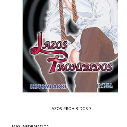
LAZOS PROHIBIDOS 7
Saltar
al
comienzo
MÁS INFORMACIÓN