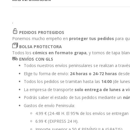
de
la
galería
de
'
imágenes
PEDIDOS PROTEGIDOS
Ponemos mucho empeño en
proteger tus pedidos
para qu
BOLSA PROTECTORA
Todos los
cómics en formato grapa
, y tomos de tapa bla
ENVÍOS CON GLS
Todos nuestros envíos peninsulares se realizan a travé
Elige tu forma de envío:
24 horas o 24-72 horas
desde 
Todos los pedidos se tramitan hasta las
14:00
(de lunes
La empresa de transporte
solo entrega de lunes a v
Podrás saber el estado de tus pedidos mediante un
nú
Gastos de envío Peninsula:
4.99 € (24-48 H. El 95% de los envíos se entregan 
6.99 € (EXPRESS 24 H).
Importe superior a 50 € PENÍNSULA (GRATIS).