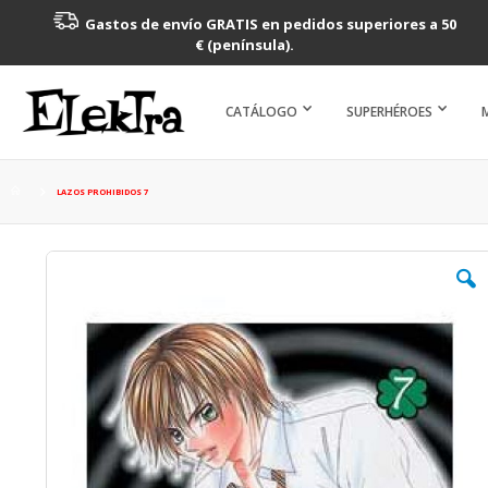
Gastos de envío GRATIS en pedidos superiores a 50
€ (península).
CATÁLOGO
SUPERHÉROES
LAZOS PROHIBIDOS 7
Saltar
al
final
de
la
galería
de
imágenes