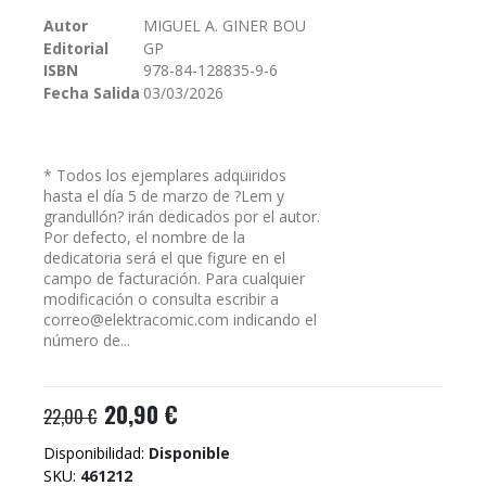
galería
Autor
MIGUEL A. GINER BOU
de
Editorial
GP
imágenes
ISBN
978-84-128835-9-6
Fecha Salida
03/03/2026
* Todos los ejemplares adquiridos
hasta el día 5 de marzo de ?Lem y
grandullón? irán dedicados por el autor.
Por defecto, el nombre de la
dedicatoria será el que figure en el
campo de facturación. Para cualquier
modificación o consulta escribir a
correo@elektracomic.com indicando el
número de...
20,90 €
22,00 €
Disponibilidad:
Disponible
SKU
461212