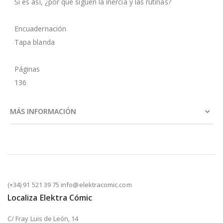
Si es así, ¿por qué siguen la inercia y las rutinas?
Encuadernación
Tapa blanda
Páginas
136
MÁS INFORMACIÓN
(+34) 91 521 39 75 info@elektracomic.com
Localiza Elektra Cómic
C/ Fray Luis de León, 14