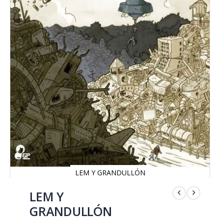
LEM Y GRANDULLÓN
Saltar
al
LEM Y
comienzo
GRANDULLÓN
de
la